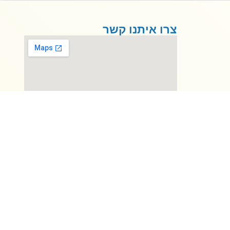
צרו איתנו קשר
09-9559555
בית גמלא בפארק, דרך
ירושלים 34 , רעננה
בגוגל
בניית אתרים
עיצוב לוגו
מיתוג עסקי